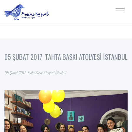
Toggle
navigat
05 ŞUBAT 2017 TAHTA BASKI ATOLYESİ İSTANBUL
05 Şubat 2017 Tahta Baskı Atolyesi İstanbul